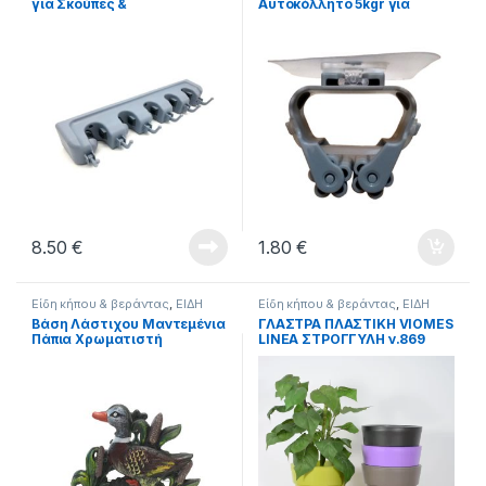
για Σκούπες &
Αυτοκόλλητο 5kgr για
Σφουγκαρίστρες (884002)
Σκούπες & Σφουγκαρίστρες
(Μίας Θέσης) (884003)
8.50
€
1.80
€
Είδη κήπου & βεράντας
,
ΕΙΔΗ
Είδη κήπου & βεράντας
,
ΕΙΔΗ
ΣΠΙΤΙΟΥ
ΣΠΙΤΙΟΥ
Βάση Λάστιχου Μαντεμένια
ΓΛΑΣΤΡΑ ΠΛΑΣΤΙΚΗ VIOMES
Πάπια Χρωματιστή
LINEA ΣΤΡΟΓΓΥΛΗ ν.869
16cm ΕΠΙ 16cm.