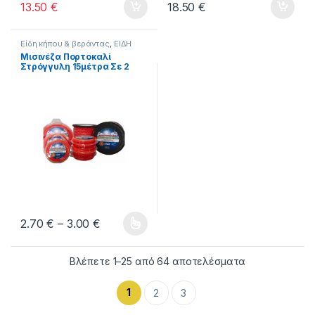
13.50
€
18.50
€
Είδη κήπου & βεράντας
,
ΕΙΔΗ
ΣΠΙΤΙΟΥ
Μισινέζα Πορτοκαλί
Στρόγγυλη 15μέτρα Σε 2
Διαμέτρους
Price range: 2.70 € through 3.00 €
2.70
€
–
3.00
€
Αυτό το προϊόν έχει πολλαπλές παραλλαγές. Οι επιλογές μπ
Βλέπετε 1–25 από 64 αποτελέσματα
1
2
3