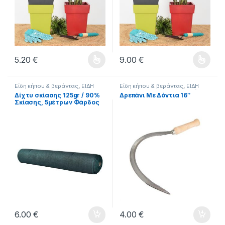
5.20
€
9.00
€
Αυτό το προϊόν έχει πολλαπλές παραλλαγές. Οι επιλογές μπ
Αυτό το προϊόν έχει πολλαπλέ
Είδη κήπου & βεράντας
,
ΕΙΔΗ
Είδη κήπου & βεράντας
,
ΕΙΔΗ
ΣΠΙΤΙΟΥ
ΣΠΙΤΙΟΥ
,
ΕΡΓΑΛΕΙΑ
,
Εργαλεία
Δίχτυ σκίασης 125gr / 90%
Δρεπάνι Με Δόντια 16″
χειρός
Σκίασης, 5μέτρων Φάρδος
Επί Τρέχον Μέτρο , Πράσινο
6.00
€
4.00
€