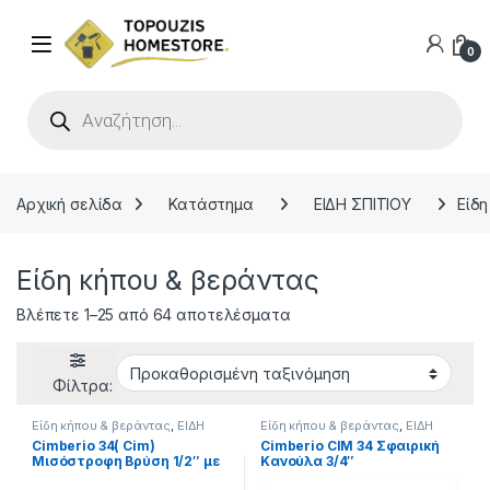
0
Products search
Αρχική σελίδα
Κατάστημα
ΕΙΔΗ ΣΠΙΤΙΟΥ
Είδη
Είδη κήπου & βεράντας
Βλέπετε 1–25 από 64 αποτελέσματα
Φίλτρα:
Είδη κήπου & βεράντας
,
ΕΙΔΗ
Είδη κήπου & βεράντας
,
ΕΙΔΗ
ΣΠΙΤΙΟΥ
,
Μισόστροφοι
ΣΠΙΤΙΟΥ
,
Μισόστροφοι
Cimberio 34( Cim)
Cimberio CIM 34 Σφαιρική
διακόπτες νερού & βρύσες
,
διακόπτες νερού & βρύσες
,
Μισόστροφη Βρύση 1/2″ με
Κανούλα 3/4″
ΥΔΡΑΥΛΙΚΑ
ΥΔΡΑΥΛΙΚΑ
Σύνδεση Βιδώματος 3/4″,