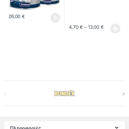
26.00
€
Price range
4.70
€
–
13.00
€
Αυτό το προϊόν έχει πολλαπλέ
Brands Carousel
Πληροφορίες