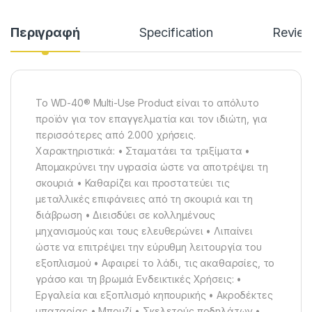
Περιγραφή
Specification
Revie
Το WD-40® Multi-Use Product είναι το απόλυτο
προϊόν για τον επαγγελματία και τον ιδιώτη, για
περισσότερες από 2.000 χρήσεις.
Χαρακτηριστικά: • Σταματάει τα τριξίματα •
Απομακρύνει την υγρασία ώστε να αποτρέψει τη
σκουριά • Καθαρίζει και προστατεύει τις
μεταλλικές επιφάνειες από τη σκουριά και τη
διάβρωση • Διεισδύει σε κολλημένους
μηχανισμούς και τους ελευθερώνει • Λιπαίνει
ώστε να επιτρέψει την εύρυθμη λειτουργία του
εξοπλισμού • Αφαιρεί το λάδι, τις ακαθαρσίες, το
γράσο και τη βρωμιά Ενδεικτικές Χρήσεις: •
Εργαλεία και εξοπλισμό κηπουρικής • Ακροδέκτες
μπαταρίας • Μπουζί • Σκελετούς ποδηλάτων •