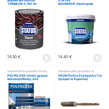
Βερνίκι Μετάλλου
STATUS
THRAKON 0,750 ml
AQUADROP.Οικολογική
ριπολίνη νερού 0,750ml.
14.50
€
14.40
€
Αυτό το προϊόν έχει πολλαπλές παραλλαγές. Οι επιλογές μ
Αυτό το προϊόν έχει πολλαπλέ
Περιποίηση & χρώματα ξύλου
,
Περιφερειακά χρωμάτων &
ΧΡΩΜΑΤΑ
,
Χρώματα για
δομικών υλικών
,
ΧΡΩΜΑΤΑ
POLYGLOSS τελικό χρώμα
ΛΕΩΝ Πινέλο Στρόγγυλο Για
μέταλλα
,
Χρώματα εσωτερικού
πολυουρεθάνης δύο
Χρώματα Κιμωλίας
& εξωτερικού χώρου
,
Χρώματα
κιμωλίας & ειδικών εφαρμογών
συστατικών.(750ml+250ml)