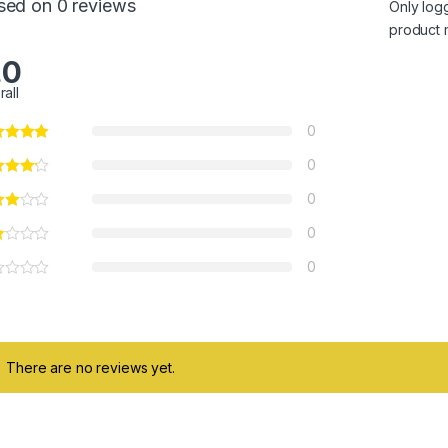
sed on 0 reviews
Only log
product 
.0
rall
ough 6.00 €
0
0
0
0
0
There are no reviews yet.