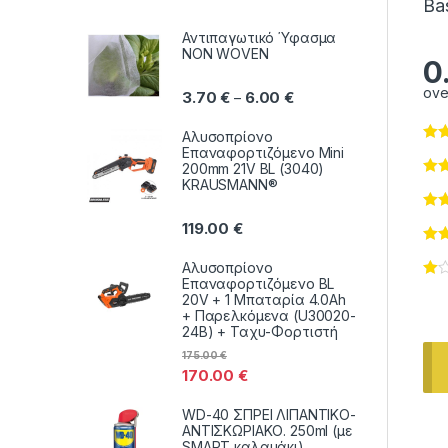
Ba
Αντιπαγωτικό Ύφασμα
NON WOVEN
0
ove
Price range: 3.70 € thr
3.70
€
6.00
€
–
Αλυσοπρίονο
Επαναφορτιζόμενο Mini
200mm 21V BL (3040)
KRAUSMANN®
119.00
€
Αλυσοπρίονο
Επαναφορτιζόμενο BL
20V + 1 Μπαταρία 4.0Ah
+ Παρελκόμενα (U30020-
24B) + Ταχυ-Φορτιστή
175.00
€
170.00
€
WD-40 ΣΠΡΕΙ ΛΙΠΑΝΤΙΚΟ-
ΑΝΤΙΣΚΩΡΙΑΚΟ. 250ml (με
SMART καλαμάκι)