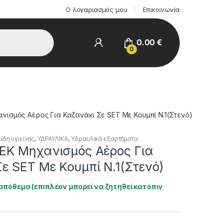
Ο λογαριασμός μου
Επικοινωνία
0.00
€
0
νισμός Αέρος Για Καζανάκι Σε SET Με Κουμπί Ν.1(Στενό)
ίδη υγιεινής
,
ΥΔΡΑΥΛΙΚΑ
,
Υδραυλικά εξαρτήματα
EK Μηχανισμός Αέρος Για
ε SET Με Κουμπί Ν.1(Στενό)
απόθεμα (επιπλέον μπορεί να ζητηθεί κατόπιν