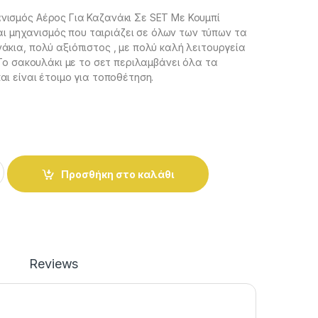
ισμός Αέρος Για Καζανάκι Σε SET Με Κουμπί
ίναι μηχανισμός που ταιριάζει σε όλων των τύπων τα
κια, πολύ αξιόπιστος , με πολύ καλή λειτουργεία
 Το σακουλάκι με το σετ περιλαμβάνει όλα τα
ι είναι έτοιμο για τοποθέτηση.
ισμός Αέρος Για Καζανάκι Σε SET Με Κουμπί Ν.1(Στενό) quanti
Προσθήκη στο καλάθι
Reviews