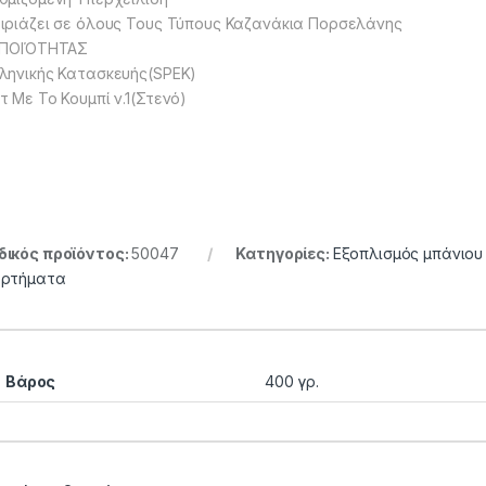
ιριάζει σε όλους Τους Τύπους Καζανάκια Πορσελάνης
 ΠΟΙΌΤΗΤΑΣ
ληνικής Κατασκευής(SPEK)
τ Με Το Κουμπί ν.1(Στενό)
ικός προϊόντος:
50047
Κατηγορίες:
Εξοπλισμός μπάνιου 
αρτήματα
Βάρος
400 γρ.