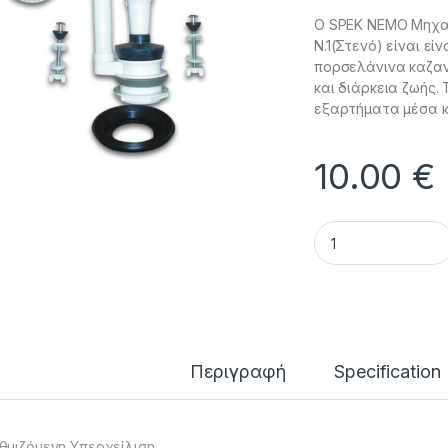
Ο SPEK NEMO Μηχαν
Ν.1(Στενό) είναι ε
πορσελάνινα καζανά
και διάρκεια ζωής.
εξαρτήματα μέσα κα
10.00
€
NEMO - SPEK Μηχαν
Περιγραφή
Specification
θμιζόμενη Υπερχείλιση