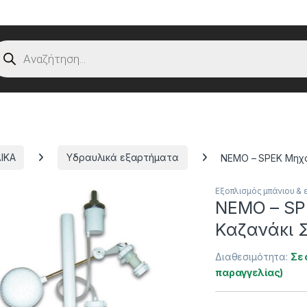
oducts search
ΙΚΑ
Υδραυλικά εξαρτήματα
NEMO – SPEK Μηχα
Εξοπλισμός μπάνιου & ε
NEMO – SP
Καζανάκι Σ
Διαθεσιμότητα:
Σε 
παραγγελίας)