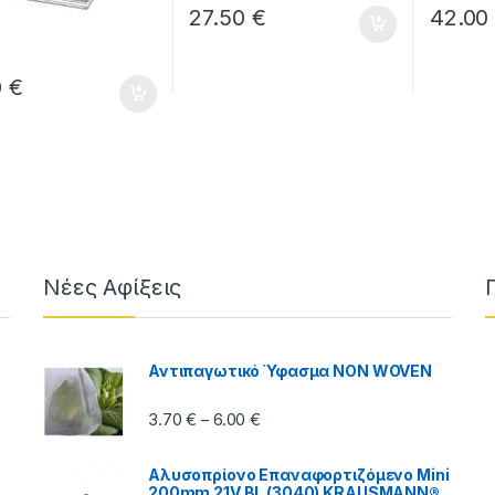
27.50
€
42.0
0
€
Νέες Αφίξεις
Αντιπαγωτικό Ύφασμα NON WOVEN
Price range: 3.70 € through 6.00
3.70
€
6.00
€
–
Αλυσοπρίονο Επαναφορτιζόμενο Mini
200mm 21V BL (3040) KRAUSMANN®