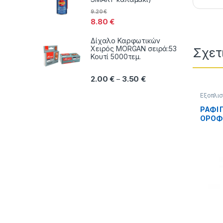
9.20
€
8.80
€
Δίχαλο Καρφωτικών
Χειρός MORGAN σειρά:53
Σχετ
Κουτί 5000τεμ.
Price range: 2.00 € thr
2.00
€
3.50
€
–
Εξοπλισ
υγιεινή
ΡΑΦΙ 
ΟΡΟΦΩ
ΜΠΑΝΙ