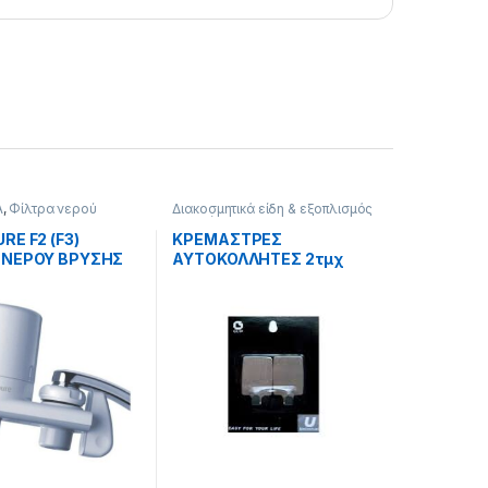
Α
,
Φίλτρα νερού
Διακοσμητικά είδη & εξοπλισμός
σπιτιού
,
ΕΙΔΗ ΣΠΙΤΙΟΥ
,
Εξοπλισμός μπάνιου & είδη
RE F2 (F3)
ΚΡΕΜΑΣΤΡΕΣ
υγιεινής
,
ΥΔΡΑΥΛΙΚΑ
 ΝΕΡΟΥ ΒΡΥΣΗΣ
ΑΥΤΟΚΟΛΛΗΤΕΣ 2τμχ
ΙΝΟΧ.