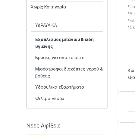
*Τα
Χωρίς Κατηγορία
*Α’
*Ελ
ΥΔΡΑΥΛΙΚΑ
*Σε
Εξοπλισμός μπάνιου & είδη
υγιεινής
Βρύσες για όλο το σπίτι
Μισόστροφοι διακόπτες νερού &
Κωδ
βρύσες
εξ
Υδραυλικά εξαρτήματα
Φίλτρα νερού
Νέες Αφίξεις