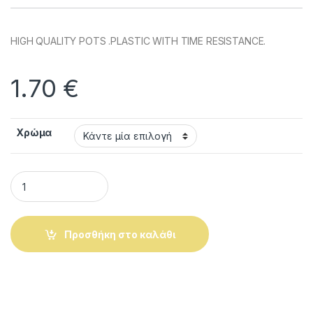
HIGH QUALITY POTS .PLASTIC WITH TIME RESISTANCE.
1.70
€
Χρώμα
PLASTIC POT VIOMESS LINEA ROUND n.869 16cm ON 16cm. q
Προσθήκη στο καλάθι
Alternative: