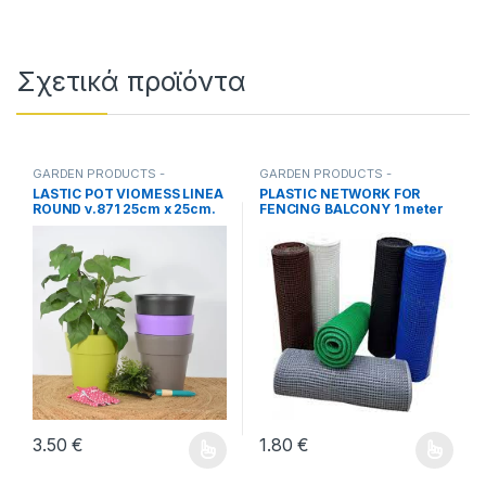
Σχετικά προϊόντα
GARDEN PRODUCTS -
GARDEN PRODUCTS -
VERANDA
,
HOME ITEMS
VERANDA
,
HOME ITEMS
LASTIC POT VIOMESS LINEA
PLASTIC NETWORK FOR
ROUND ν.871 25cm x 25cm.
FENCING BALCONY 1 meter
HEIGHT.
3.50
€
1.80
€
Αυτό το προϊόν έχει πολλαπλές παραλλαγές. Οι επιλογές μ
Αυτό το προϊόν έχει πολλαπλέ