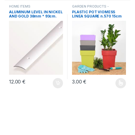
HOME ITEMS
GARDEN PRODUCTS -
VERANDA
,
HOME ITEMS
ALUMINUM LEVEL IN NICKEL
PLASTIC POT VIOMESS
AND GOLD 38mm * 93cm.
LINEA SQUARE n.570 15cm
ON 18cm.
12.00
€
3.00
€
Αυτό το προϊόν έχει πολλαπλέ