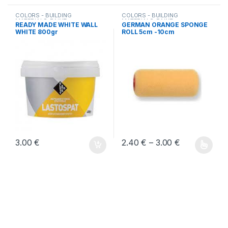
COLORS - BUILDING
COLORS - BUILDING
MATERIALS
,
PAINT
MATERIALS
,
PAINT
READY MADE WHITE WALL
GERMAN ORANGE SPONGE
PERIPHERALS-BUILDING
PERIPHERALS-BUILDING
WHITE 800gr
ROLL 5cm -10cm
MATERIALS
MATERIALS
Price range:
3.00
€
2.40
€
–
3.00
€
Αυτό το προϊόν έχει πολλαπλέ