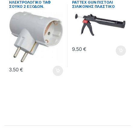
ηλεκτρολογικά
Εργαλεία χειρός
,
ΗΛΕΚΤΡΟΛΟΓΙΚΟ ΤΑΦ
PATTEX GUN ΠΙΣΤΟΛΙ
ΗΛΕΚΤΡΟΛΟΓΙΚΟ ΥΛΙΚΟ
,
ΣΟΥΚΟ 2 ΕΞΟΔΩΝ.
ΣΙΛΙΚΟΝΗΣ ΠΛΑΣΤΙΚΟ
Περιφερειακά χρωμάτων &
δομικών υλικών
,
ΥΔΡΑΥΛΙΚΑ
,
ΧΡΩΜΑΤΑ
9.50
€
3.50
€
Brands Carousel