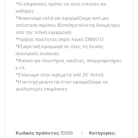
*Οι επιφάνειες πρέπει να είναι στεγνές και
καθαρές
*Ανακινούμε καλά και εφαρμόζουμε από μια
απόσταση περίπου 30cm(προτείνεται δοκιμή πριν
από την τελική εφαρμογή)
*Yψηλής ποιότητας σπρέι λευκό ΣΜΑΛΤΟ
*Εξαιρετική εφαρμογή σε όλες τις λευκές
ηλεκτρικές συσκευές
*Ιδανικό για πλυντήρια, κουζίνες, απορροφητήρες
κ.τ.λ.
*Στέγνωμα στην αφή μετά από 20′ Λεπτά.
*Η αντοχή μειώνεται όταν εφαρμόζουμε σε
γυαλιστερές επιφάνειες
Κωδικός προϊόντος:
10056
Κατηγορίες: