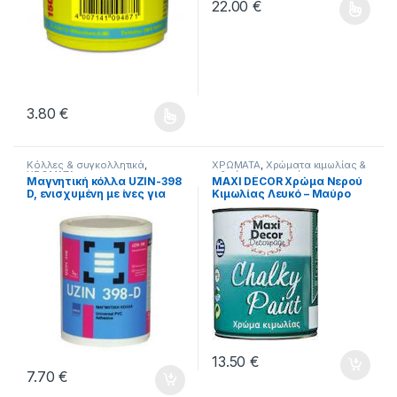
22.00
€
Αυτό το προϊόν έχει πολλαπλέ
3.80
€
Αυτό το προϊόν έχει πολλαπλές παραλλαγές. Οι επιλογές μ
Κόλλες & συγκολλητικά
,
ΧΡΩΜΑΤΑ
,
Χρώματα κιμωλίας &
ΧΡΩΜΑΤΑ
ειδικών εφαρμογών
Μαγνητική κόλλα UZIN-398
MAXI DÉCOR Χρώμα Νερού
D, ενισχυμένη με ίνες για
Κιμωλίας Λευκό – Μαύρο
επενδύσεις δαπέδων,
0,750ml
πλαστικών πλακιδίων και
μουσαμάδων, 1kgr
13.50
€
7.70
€