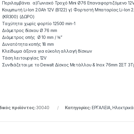
Περιλαμβάνει α)Γωνιακό Τροχό Mini Ø76 Επαναφορτιζόμενο 12
Κουμπωτή Li-Ion 2.0Ah 12V (B122) γ) Φορτιστή Μπαταρίας Li-Ion 
(KR300) (ΔΩΡΟ)
Ταχύτητα χωρίς φορτίο 12500 min-1
Διάμετρος δίσκου Ø 76 mm
Διάμετρος οπής Ø 10 mm / ⅜”
Δυνατότητα κοπής 18 mm
Κλείδωμα άξονα για εύκολη αλλαγή δίσκων
Τάση λειτουργίας 12V
Συνδιάζεται με το Dewalt Δίσκος Μετάλλου & Inox 76mm ΣΕΤ 3
ικός προϊόντος:
30040
Κατηγορίες:
ΕΡΓΑΛΕΙΑ
,
Ηλεκτρικά