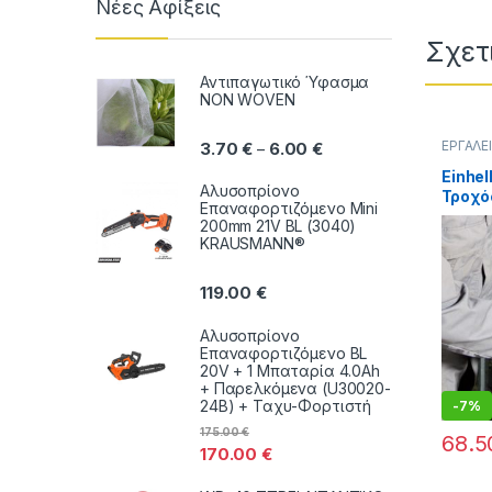
Νέες Αφίξεις
Σχετ
Αντιπαγωτικό Ύφασμα
NON WOVEN
Price range: 3.70 € thr
ΕΡΓΑΛΕ
3.70
€
6.00
€
–
Einhel
Αλυσοπρίονο
Τροχό
Επαναφορτιζόμενο Mini
Μπατα
200mm 21V BL (3040)
+ Einh
KRAUSMANN®
18V 2
18V 45
119.00
€
Αλυσοπρίονο
Επαναφορτιζόμενο BL
20V + 1 Μπαταρία 4.0Ah
+ Παρελκόμενα (U30020-
24B) + Ταχυ-Φορτιστή
-
7%
175.00
€
68.
170.00
€