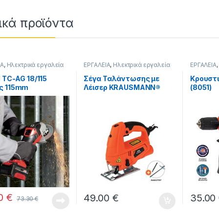
ικά προϊόντα
ough 6.00 €
ΙΑ
,
Ηλεκτρικά εργαλεία
ΕΡΓΑΛΕΙΑ
,
Ηλεκτρικά εργαλεία
ΕΡΓΑΛΕΙΑ
l TC-AG 18/115
Σέγα Ταλάντωσης με
Κρουστ
ς 115mm
Λέισερ KRAUSMANN®
(8051)
ρίας Solo 4431130
710W (9202)
ell Σετ Μπαταρία
.5Ah με Φορτιστή
12097 (ΣΕ ΣΕΤ)
50
€
49.00
€
35.00
73.30
€