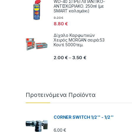
WD-40 ΣΠΡΕΙ ΛΙΠΑΝΤΙΚΟ-
ΑΝΤΙΣΚΩΡΙΑΚΟ. 250ml (με
SMART καλαμάκι)
9.20
€
8.80
€
Δίχαλο Καρφωτικών
Χειρός MORGAN σειρά:53
Κουτί 5000τεμ.
Price range: 2.00 € thr
2.00
€
3.50
€
–
Brands Carousel
Προτεινόμενα Προϊόντα
CORNER SWITCH 1/2 '' - 1/2 ''
6.00
€