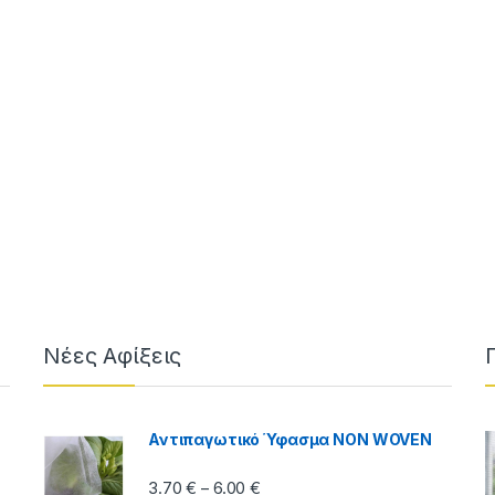
ough 3.50 €
Νέες Αφίξεις
Αντιπαγωτικό Ύφασμα NON WOVEN
Price range: 3.70 € through 6.00
3.70
€
6.00
€
–