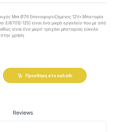
ροχός Mini Ø76 Επαναφορτιζόμενος 12V+ Μπαταρία
α (U87012-12S) είναι ένα μικρό εργαλείο που με από
αθώς είναι ένα μικρό τροχάκι μπαταρίας εύκολο
 στην χρήση.
ός Mini Ø76 Επαναφορτιζόμενος 12V+ Μπαταρία 2.0Ah + Παρελ
Προσθήκη στο καλάθι
Reviews