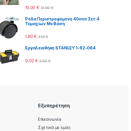
10.00
€
12.00
€
Ρόδα Περιστρεφόμενη 40mm Σετ 4
Τεμαχίων Με Βάση
1.80
€
2.10
€
Εργαλειοθήκη STANLEY 1-92-064
9.00
€
9.50
€
Εξυπηρέτηση
Επικοινωνία
Σχετικά με εμάς