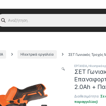
oducts search
ΙΑ
Ηλεκτρικά εργαλεία
ΣΕΤ Γωνιακός Τροχός 
ΕΡΓΑΛΕΙΑ
,
Ηλεκτρικά ε
🔍
ΣΕΤ Γωνιακ
Επαναφορτ
2.0Ah + Πα
Διαθεσιμότητα:
Σε 
παραγγελίας)