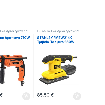
,
Ηλεκτρικά εργαλεία
ΕΡΓΑΛΕΙΑ
,
Ηλεκτρικά εργαλεία
ικό Δράπανο 710W
STANLEY FMEW214K –
Τριβείο Παλμικό 280W
€
85.50
€