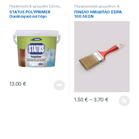
Περιποίηση & χρώματα ξύλου
,
Περιφερειακά χρωμάτων &
ΧΡΩΜΑΤΑ
δομικών υλικών
,
ΧΡΩΜΑΤΑ
STATUS POLYPRIMER
ΠΙΝΕΛΟ ΗΜΙΔΙΠΛΟ ΣΕΙΡΑ
Οικολογικό αστάρι
100 ΛΕΩΝ
πολλαπλών χρήσεων.
13.00
€
Price range: 
1.50
€
–
3.70
€
Αυτό το προϊόν έχει πολλαπλέ