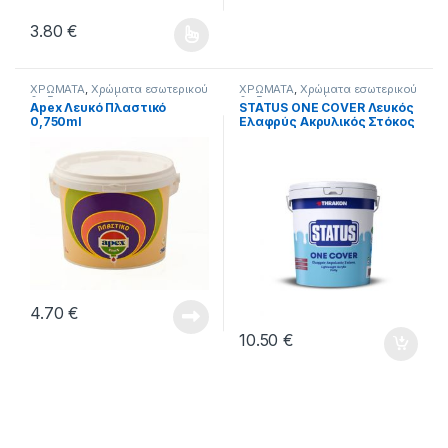
3.80
€
Αυτό το προϊόν έχει πολλαπλές παραλλαγές. Οι επιλογές μ
ΧΡΩΜΑΤΑ
,
Χρώματα εσωτερικού
ΧΡΩΜΑΤΑ
,
Χρώματα εσωτερικού
& εξωτερικού χώρου
& εξωτερικού χώρου
Apex Λευκό Πλαστικό
STATUS ONE COVER Λευκός
0,750ml
Ελαφρύς Ακρυλικός Στόκος
Έτοιμος προς Χρήση, για
Κάθε Εσωτερική και
Εξωτερική Επιφάνεια.
4.70
€
10.50
€