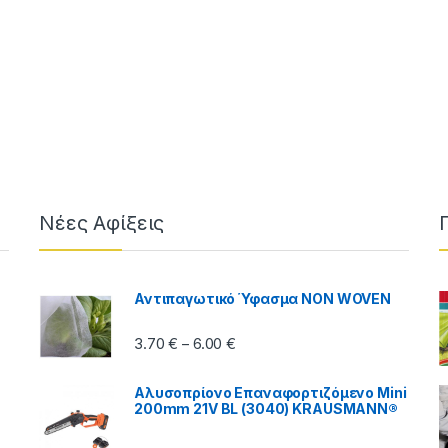
ough 3.50 €
Νέες Αφίξεις
Αντιπαγωτικό Ύφασμα NON WOVEN
Price range: 3.70 € through 6.00
3.70
€
6.00
€
–
Αλυσοπρίονο Επαναφορτιζόμενο Mini
200mm 21V BL (3040) KRAUSMANN®