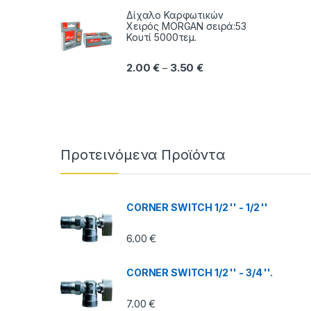
Δίχαλο Καρφωτικών
Χειρός MORGAN σειρά:53
Κουτί 5000τεμ.
Price range: 2.00 € thr
2.00
€
3.50
€
–
Brands Carousel
Προτεινόμενα Προϊόντα
CORNER SWITCH 1/2 '' - 1/2 ''
6.00
€
CORNER SWITCH 1/2 '' - 3/4 ''.
7.00
€