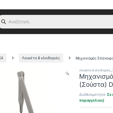
oducts search
ΚΑ
Λουκέτα & κλειδαριές
Μηχανισμός Επαναφ
Λουκέτα & κλειδαριές
,
🔍
Μηχανισμό
(Σούστα)
Διαθεσιμότητα:
Σε 
παραγγελίας)