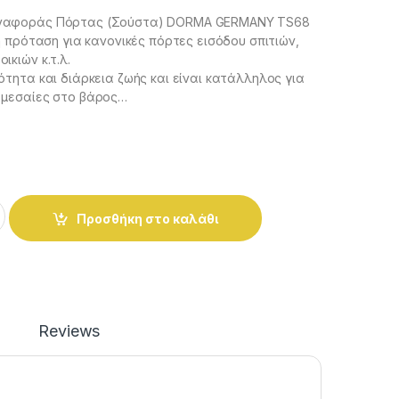
ναφοράς Πόρτας (Σούστα) DORMA GERMANY TS68
κή πρόταση για κανονικές πόρτες εισόδου σπιτιών,
ικιών κ.τ.λ.
ότητα και διάρκεια ζωής και είναι κατάλληλος για
 μεσαίες στο βάρος…
αφοράς Πόρτας (Σούστα) DORMA GERMANY TS68 quantity
Προσθήκη στο καλάθι
Reviews
: