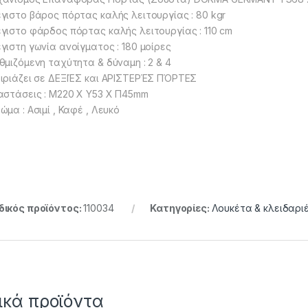
γιστο βάρος πόρτας καλής λειτουργίας : 80 kgr
γιστο φάρδος πόρτας καλής λειτουργίας : 110 cm
γιστη γωνία ανοίγματος : 180 μοίρες
θμιζόμενη ταχύτητα & δύναμη : 2 & 4
ιριάζει σε ΔΕΞΙΈΣ και ΑΡΙΣΤΕΡΈΣ ΠΌΡΤΕΣ
αστάσεις : Μ220 Χ Υ53 Χ Π45mm
ώμα : Ασιμί , Καφέ , Λευκό
ικός προϊόντος:
110034
Κατηγορίες:
Λουκέτα & κλειδαρι
ικά προϊόντα