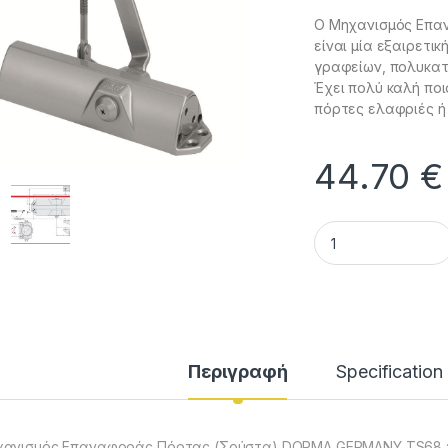
Ο Mηχανισμός Επα
είναι μία εξαιρετι
γραφείων, πολυκατο
Έχει πολύ καλή ποι
πόρτες ελαφριές ή
44.70
€
Μηχανισμός Επαν
Περιγραφή
Specification
ανισμός Επαναφοράς Πόρτας (Σούστα) DORMA GERMANY TS68 