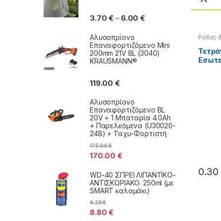
Price range: 3.70 € thr
3.70
€
6.00
€
–
Αλυσοπρίονο
Ρόδες 
τάπες 
Επαναφορτιζόμενο Mini
Τετρά
200mm 21V BL (3040)
Εσωτε
KRAUSMANN®
Σωλήν
Διαστά
119.00
€
23Χ23 
Αλυσοπρίονο
Επαναφορτιζόμενο BL
20V + 1 Μπαταρία 4.0Ah
+ Παρελκόμενα (U30020-
24B) + Ταχυ-Φορτιστή
175.00
€
170.00
€
0.3
WD-40 ΣΠΡΕΙ ΛΙΠΑΝΤΙΚΟ-
Αυτό τ
ΑΝΤΙΣΚΩΡΙΑΚΟ. 250ml (με
SMART καλαμάκι)
9.20
€
8.80
€