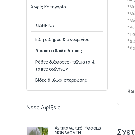
*Μέ
Χωρίς Κατηγορία
*Μέ
*Μέ
ΣΙΔΗΡΙΚΑ
*Ρυ
*Τα
Είδη σιδήρου & αλουμινίου
*Δι
*Χρ
Λουκέτα & κλειδαριές
Ρόδες διάφορες- πέλματα &
τάπες σωλήνων
Βίδες & υλικά στερέωσης
Κωδ
Νέες Αφίξεις
Αντιπαγωτικό Ύφασμα
Σχετ
NON WOVEN