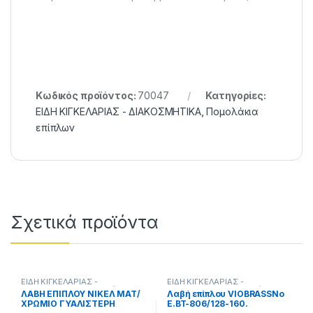
Κωδικός προϊόντος:
70047
Κατηγορίες:
ΕΙΔΗ ΚΙΓΚΕΛΑΡΙΑΣ - ΔΙΑΚΟΣΜΗΤΙΚΑ
,
Πομολάκια
επίπλων
Σχετικά προϊόντα
ΕΙΔΗ ΚΙΓΚΕΛΑΡΙΑΣ -
ΕΙΔΗ ΚΙΓΚΕΛΑΡΙΑΣ -
ΔΙΑΚΟΣΜΗΤΙΚΑ
,
Πομολάκια
ΔΙΑΚΟΣΜΗΤΙΚΑ
,
Πομολάκια
ΛΑΒΗ ΕΠΙΠΛΟΥ ΝΙΚΕΛ ΜΑΤ/
Λαβή επίπλου VIOBRASSΝο
επίπλων
επίπλων
ΧΡΩΜΙΟ ΓΥΑΛΙΣΤΕΡΗ
E.BT-806/128-160.