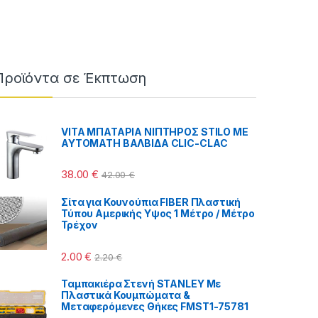
Προϊόντα σε Έκπτωση
VITA MΠΑΤΑΡΙΑ ΝΙΠΤΗΡΟΣ STILO ΜΕ
ΑΥΤΟΜΑΤΗ ΒΑΛΒΙΔΑ CLIC-CLAC
 €
38.00
€
42.00
€
Σίτα για Κουνούπια FIBER Πλαστική
Τύπου Αμερικής Υψος 1 Μέτρο / Μέτρο
Τρέχον
2.00
€
2.20
€
Ταμπακιέρα Στενή STANLEY Με
Πλαστικά Κουμπώματα &
Μεταφερόμενες Θήκες FMST1-75781