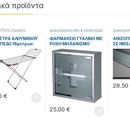
ικά προϊόντα
ΠΙΤΙΟΥ
,
Οικιακός
Διακοσμητικά είδη & εξοπλισμός
Διακοσμητ
σμός
σπιτιού
,
ΕΙΔΗ ΣΠΙΤΙΟΥ
σπιτιού
,
ΕΙ
ΣΤΡΑ ΑΛΟΥΜΙΝΙΟΥ
ΦΑΡΜΑΚΕΙΟ ΓΥΑΛΙΝΟ ΜΕ
ΑΝΙΣΟΠ
ΑΠΕΔΟ 18μετρων.
PUSH ΜΗΧΑΝΙΣΜΟ
ΣΕ ΝΙΚΕ
ΠΟΡΤΑΣ.
38mm*
ough 3.50 €
28.5
50
€
25.00
€