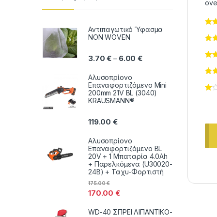
ove
Αντιπαγωτικό Ύφασμα
NON WOVEN
Price range: 3.70 € thr
3.70
€
6.00
€
–
Αλυσοπρίονο
Επαναφορτιζόμενο Mini
200mm 21V BL (3040)
KRAUSMANN®
119.00
€
Αλυσοπρίονο
Επαναφορτιζόμενο BL
20V + 1 Μπαταρία 4.0Ah
+ Παρελκόμενα (U30020-
24B) + Ταχυ-Φορτιστή
175.00
€
170.00
€
WD-40 ΣΠΡΕΙ ΛΙΠΑΝΤΙΚΟ-