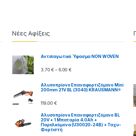
Νέες Αφίξεις
Αντιπαγωτικό Ύφασμα NON WOVEN
Price range: 3.70 € through 6.00
3.70
€
6.00
€
–
Αλυσοπρίονο Επαναφορτιζόμενο Mini
200mm 21V BL (3040) KRAUSMANN®
119.00
€
Αλυσοπρίονο Επαναφορτιζόμενο BL
20V + 1 Μπαταρία 4.0Ah +
Παρελκόμενα (U30020-24B) + Ταχυ-
Φορτιστή