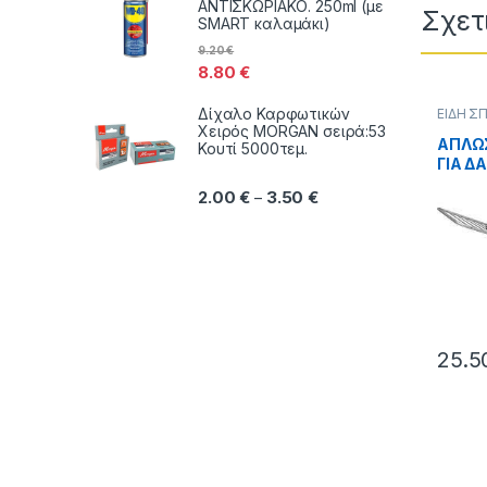
ΑΝΤΙΣΚΩΡΙΑΚΟ. 250ml (με
Σχετ
SMART καλαμάκι)
9.20
€
8.80
€
Δίχαλο Καρφωτικών
ΕΙΔΗ Σ
εξοπλι
Χειρός MORGAN σειρά:53
ΑΠΛΩ
Κουτί 5000τεμ.
ΓΙΑ Δ
Price range: 2.00 € thr
2.00
€
3.50
€
–
25.