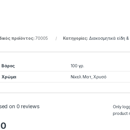
ικός προϊόντος:
70005
Κατηγορίες:
Διακοσμητικά είδη &
Βάρος
100 γρ.
Χρώμα
Νίκελ Ματ, Χρυσό
sed on 0 reviews
Only log
product 
.0