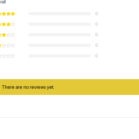
rall
0
0
0
ough 6.00 €
0
0
There are no reviews yet.