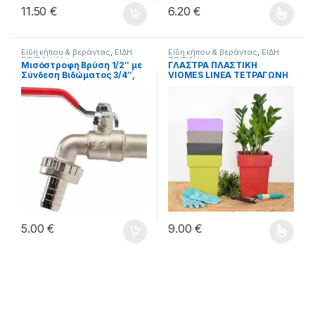
11.50
€
6.20
€
Αυτό το προϊόν έχει πολλαπλέ
Είδη κήπου & βεράντας
,
ΕΙΔΗ
Είδη κήπου & βεράντας
,
ΕΙΔΗ
ΣΠΙΤΙΟΥ
,
Μισόστροφοι
ΣΠΙΤΙΟΥ
Μισόστροφη Βρύση 1/2″ με
ΓΛΑΣΤΡΑ ΠΛΑΣΤΙΚΗ
διακόπτες νερού & βρύσες
,
Σύνδεση Βιδώματος 3/4″,
VIOMES LINEA ΤΕΤΡΑΓΩΝΗ
ΥΔΡΑΥΛΙΚΑ
για Λάστιχο 1/2″
ν.572 27cm ΕΠΙ 34cm .
5.00
€
9.00
€
Αυτό το προϊόν έχει πολλαπλέ