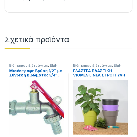
Σχετικά προϊόντα
Είδη κήπου & βεράντας
,
ΕΙΔΗ
Είδη κήπου & βεράντας
,
ΕΙΔΗ
ΣΠΙΤΙΟΥ
,
Μισόστροφοι
ΣΠΙΤΙΟΥ
Μισόστροφη Βρύση 1/2″ με
ΓΛΑΣΤΡΑ ΠΛΑΣΤΙΚΗ
διακόπτες νερού & βρύσες
,
Σύνδεση Βιδώματος 3/4″,
VIOMES LINEA ΣΤΡΟΓΓΥΛΗ
ΥΔΡΑΥΛΙΚΑ
για Λάστιχο 1/2″ για
ν.872 30cm ΕΠΙ 28,5cm.
ΛΟΥΚΈΤΟ