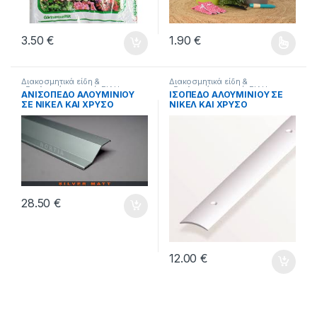
3.50
€
1.90
€
Αυτό το προϊόν έχει πολλαπλέ
Διακοσμητικά είδη &
Διακοσμητικά είδη &
εξοπλισμός σπιτιού
,
ΕΙΔΗ
εξοπλισμός σπιτιού
,
ΕΙΔΗ
ΑΝΙΣΟΠΕΔΟ ΑΛΟΥΜΙΝΙΟΥ
ΙΣΟΠΕΔΟ ΑΛΟΥΜΙΝΙΟΥ ΣΕ
ΣΠΙΤΙΟΥ
ΣΠΙΤΙΟΥ
ΣΕ ΝΙΚΕΛ ΚΑΙ ΧΡΥΣΟ
ΝΙΚΕΛ ΚΑΙ ΧΡΥΣΟ
38mm*280cm.
38mm*93cm.
28.50
€
12.00
€