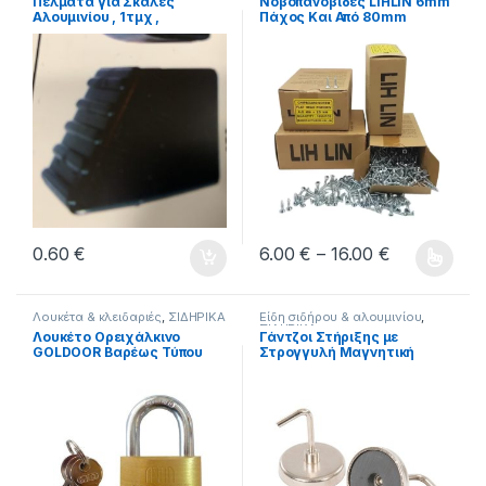
Πέλματα για Σκάλες
Νοβοπανόβιδες LIHLIN 6mm
& είδη σύνδεσης ξύλων
,
Αλουμινίου , 1τμχ ,
Πάχος Και Από 80mm
ΣΙΔΗΡΙΚΑ
20x35mm ν.272
Μήκος Εώς Και 160mm
Μήκος Γαλβανιζέ Φρεζάτες
LIH-LIN Σε Συσκευσίες Των
50τεμ. Σε Σακακουλάκι.
Price range
0.60
€
6.00
€
–
16.00
€
Αυτό το προϊόν έχει πολλαπλέ
Λουκέτα & κλειδαριές
,
ΣΙΔΗΡΙΚΑ
Είδη σιδήρου & αλουμινίου
,
ΣΙΔΗΡΙΚΑ
Λουκέτο Ορειχάλκινο
Γάντζοι Στήριξης με
GOLDOOR Βαρέως Τύπου
Στρογγυλή Μαγνητική
Νο60
Βάση 35mm Σετ 10
τεμαχίων