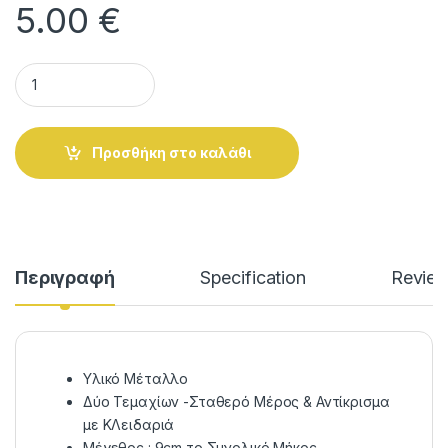
5.00
€
Κατεβάτης Με Κλειδαριά Ενσωματωμένη quantity
Alternative:
Προσθήκη στο καλάθι
Περιγραφή
Specification
Revie
Υλικό Μέταλλο
Δύο Τεμαχίων -Σταθερό Μέρος & Αντίκρισμα
με ΚΛειδαριά
Μέγεθος : 9cm το Συνολικό Μήκος