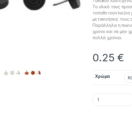
Τακάκια λαστιχένια
Το υλικό τους προ
τοποθετούνται(να 
μετακινήσεις τους 
Παράλληλα η πυκνό
χρόνο και να μην 
πολλά χρόνια.
0.25
€
Χρώμα
Καρφωτά τακάκια ε