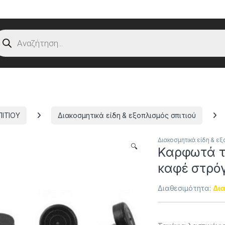
oducts search
ΠΙΤΙΟΥ
Διακοσμητικά είδη & εξοπλισμός σπιτιού
Διακοσμητικά είδη & εξ
🔍
Καρφωτά τ
καφέ στρόγ
Διαθεσιμότητα:
Δια