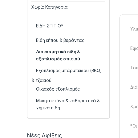
Χωρίς Κατηγορία
ΕΙΔΗ ΣΠΙΤΙΟΥ
Υλι
Είδη κήπου & βεράντας
Εφα
Διακοσμητικά είδη &
εξοπλισμός σπιτιού
Τοπ
Εξοπλισμός μπάρμπεκιου (BBQ)
& τζακιού
Διά
Οικιακός εξοπλισμός
Μυκητοκτόνα & καθαριστικά &
Χρή
χημικά είδη
*Οι
Νέες Αφίξεις