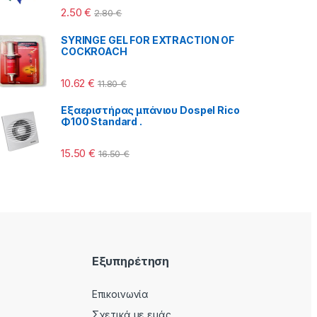
2.50
€
2.80
€
SYRINGE GEL FOR EXTRACTION OF
COCKROACH
10.62
€
11.80
€
Εξαεριστήρας μπάνιου Dospel Rico
Φ100 Standard .
15.50
€
16.50
€
Εξυπηρέτηση
Επικοινωνία
Σχετικά με εμάς