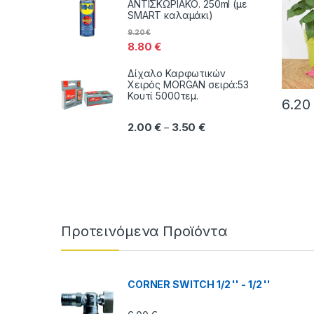
ΑΝΤΙΣΚΩΡΙΑΚΟ. 250ml (με
SMART καλαμάκι)
9.20
€
8.80
€
Δίχαλο Καρφωτικών
Χειρός MORGAN σειρά:53
Κουτί 5000τεμ.
6.2
Αυτό τ
Price range: 2.00 € thr
2.00
€
3.50
€
–
Brands Carousel
Προτεινόμενα Προϊόντα
CORNER SWITCH 1/2 '' - 1/2 ''