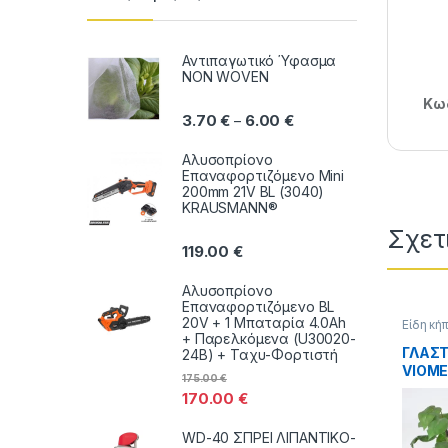
Αντιπαγωτικό Ύφασμα
NON WOVEN
Κωδ
Price range: 3.70 € thr
3.70
€
6.00
€
–
Αλυσοπρίονο
Επαναφορτιζόμενο Mini
200mm 21V BL (3040)
KRAUSMANN®
Σχετ
119.00
€
Αλυσοπρίονο
Επαναφορτιζόμενο BL
20V + 1 Μπαταρία 4.0Ah
Είδη κή
ΣΠΙΤΙΟ
+ Παρελκόμενα (U30020-
ΓΛΑΣΤ
24B) + Ταχυ-Φορτιστή
VIOME
175.00
€
ΣΤΡΟΓ
170.00
€
ΕΠΙ 2
WD-40 ΣΠΡΕΙ ΛΙΠΑΝΤΙΚΟ-