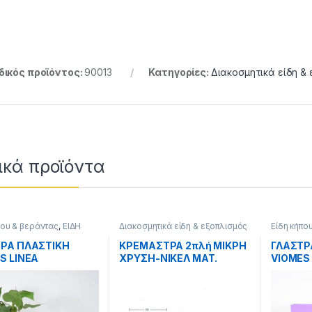
ικός προϊόντος:
90013
Κατηγορίες:
Διακοσμητικά είδη & 
ough 6.00 €
ικά προϊόντα
που & βεράντας
,
ΕΙΔΗ
Διακοσμητικά είδη & εξοπλισμός
Είδη κήπο
Υ
σπιτιού
,
ΕΙΔΗ ΣΠΙΤΙΟΥ
ΣΠΙΤΙΟΥ
ΡΑ ΠΛΑΣΤΙΚΗ
ΚΡΕΜΑΣΤΡΑ 2πλή ΜΙΚΡΗ
ΓΛΑΣΤΡ
S LINEA
ΧΡΥΣΗ-ΝΙΚΕΛ ΜΑΤ.
VIOMES
ΓΥΛΗ ν.872 30cm
ΤΕΤΡΑΓ
8,5cm.
ΕΠΙ 34c