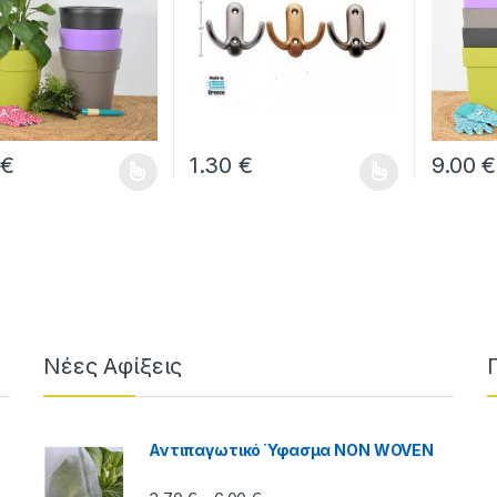
0
€
1.30
€
9.00
€
ο προϊόν έχει πολλαπλές παραλλαγές. Οι επιλογές μπορούν να ε
Αυτό το προϊόν έχει πολλαπλές παραλλα
Αυτό το 
ough 3.50 €
Νέες Αφίξεις
Αντιπαγωτικό Ύφασμα NON WOVEN
Price range: 3.70 € through 6.00