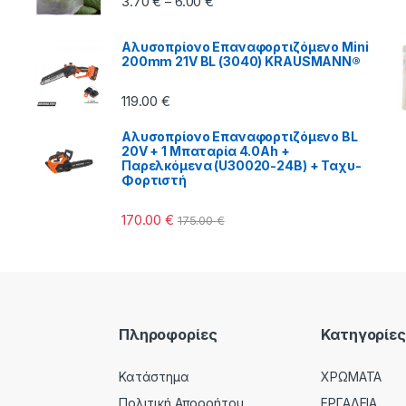
3.70
€
6.00
€
–
Αλυσοπρίονο Επαναφορτιζόμενο Mini
200mm 21V BL (3040) KRAUSMANN®
119.00
€
Αλυσοπρίονο Επαναφορτιζόμενο BL
20V + 1 Μπαταρία 4.0Ah +
Παρελκόμενα (U30020-24B) + Ταχυ-
Φορτιστή
170.00
€
175.00
€
Πληροφορίες
Κατηγορίες
Κατάστημα
ΧΡΩΜΑΤΑ
Πολιτική Απορρήτου
ΕΡΓΑΛΕΙΑ