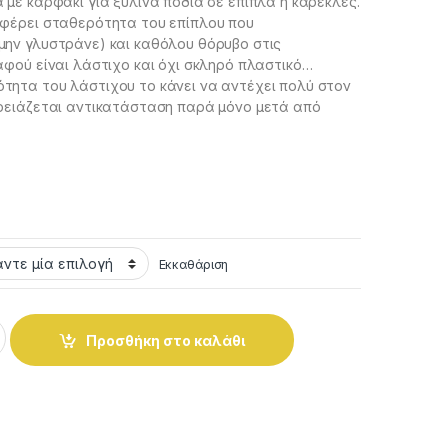
 με καρφάκι για ξύλινα πόδια σε έπιπλα ή καρέκλες.
σφέρει σταθερότητα του επίπλου που
μην γλυστράνε) και καθόλου θόρυβο στις
αφού είναι λάστιχο και όχι σκληρό πλαστικό…
τητα του λάστιχου το κάνει να αντέχει πολύ στον
χρειάζεται αντικατάσταση παρά μόνο μετά από
Εκκαθάριση
πίπλων λαστιχένια καφέ στρόγγυλα 19mm , Ν.1 quantity
Προσθήκη στο καλάθι