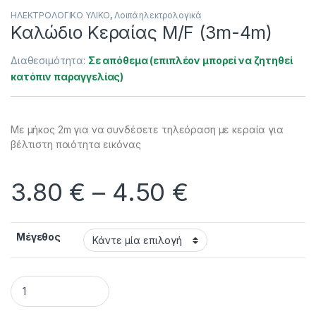
ΗΛΕΚΤΡΟΛΟΓΙΚΟ ΥΛΙΚΟ
,
Λοιπά ηλεκτρολογικά
Καλώδιο Κεραίας M/F (3m-4m)
Διαθεσιμότητα:
Σε απόθεμα (επιπλέον μπορεί να ζητηθεί
κατόπιν παραγγελίας)
Με μήκος 2m για να συνδέσετε τηλεόραση με κεραία για
βέλτιστη ποιότητα εικόνας
Price rang
3.80
€
–
4.50
€
Μέγεθος
Καλώδιο Κεραίας M/F (3m-4m) quantity