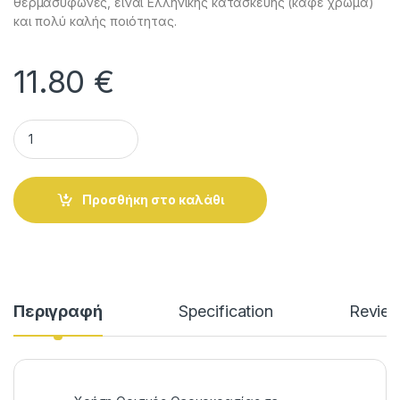
θερμασύφωνες, είναι Ελληνικής κατασκευής (καφέ χρώμα)
και πολύ καλής ποιότητας.
11.80
€
Θερμοστάτης Θερμοσυφώνου 4 Επαφών Καφέ quantity
Alternative:
Προσθήκη στο καλάθι
Περιγραφή
Specification
Revie