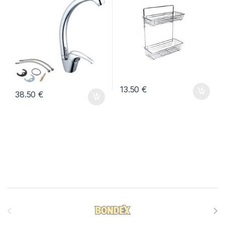
13.50
€
38.50
€
Brands Carousel