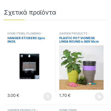
Σχετικά προϊόντα
HOME ITEMS
,
PLUMBING -
GARDEN PRODUCTS -
BATHROOM ITEMS
VERANDA
,
HOME ITEMS
HANGER STICKERS 2pcs
PLASTIC POT VIOMESS
INOX.
LINEA ROUND n.869 16cm
ON 16cm.
3.00
€
1.70
€
Αυτό το προϊόν έχει πολλαπλέ
GARDEN PRODUCTS -
HOME ITEMS