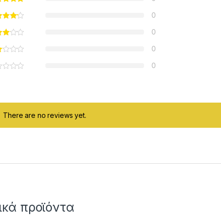
0
0
0
0
There are no reviews yet.
ικά προϊόντα
ough 3.50 €