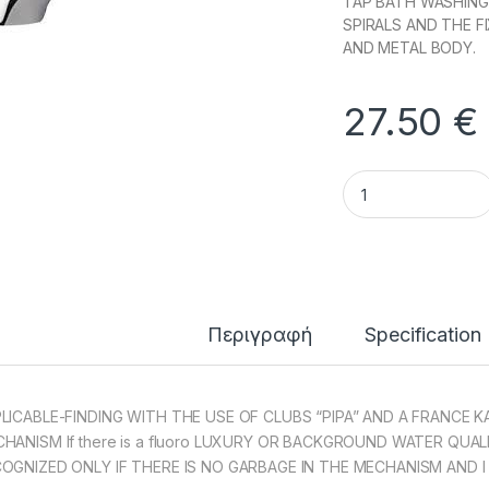
TAP BATH WASHING
SPIRALS AND THE F
AND METAL BODY.
27.50
€
TAP BATHROOM WA
Περιγραφή
Specification
LICABLE-FINDING WITH THE USE OF CLUBS “PIPA” AND A FRANCE K
HANISM If there is a fluoro LUXURY OR BACKGROUND WATER QUA
OGNIZED ONLY IF THERE IS NO GARBAGE IN THE MECHANISM AND I