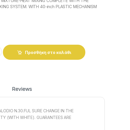
 MIXTURE-HEAT MIXING COMPLETE WITH THE
IXING SYSTEM. WITH 40-inch PLASTIC MECHANISM
SHER MIXTURE-THERMAL MIXTURE quantity
Προσθήκη στο καλάθι
Reviews
ALODIO N.30.FUL SURE CHANGE IN THE
LITY (WITH WHITE). GUARANTEES ARE