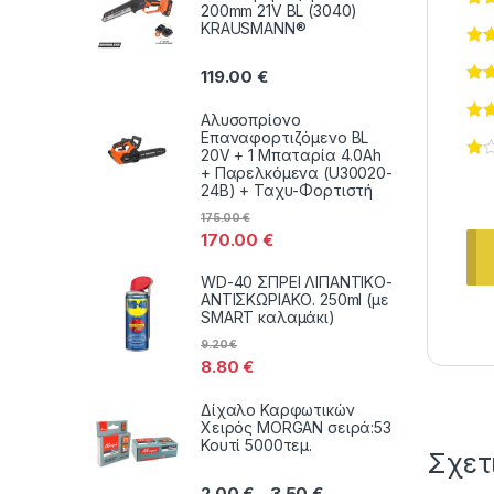
200mm 21V BL (3040)
KRAUSMANN®
119.00
€
Αλυσοπρίονο
Επαναφορτιζόμενο BL
20V + 1 Μπαταρία 4.0Ah
+ Παρελκόμενα (U30020-
24B) + Ταχυ-Φορτιστή
175.00
€
170.00
€
WD-40 ΣΠΡΕΙ ΛΙΠΑΝΤΙΚΟ-
ΑΝΤΙΣΚΩΡΙΑΚΟ. 250ml (με
SMART καλαμάκι)
9.20
€
8.80
€
Δίχαλο Καρφωτικών
Χειρός MORGAN σειρά:53
Κουτί 5000τεμ.
Σχετ
Price range: 2.00 € thr
2.00
€
3.50
€
–