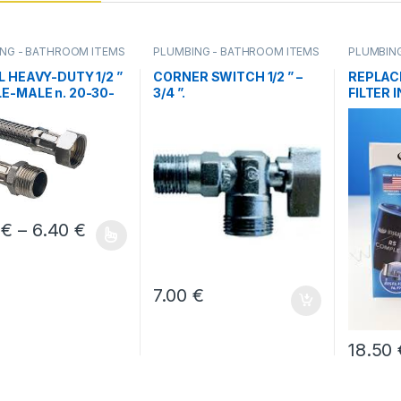
NG - BATHROOM ITEMS
PLUMBING - BATHROOM ITEMS
PLUMBIN
ITEMS
,
WA
L HEAVY-DUTY 1/2 ”
CORNER SWITCH 1/2 ” –
REPLAC
E-MALE n. 20-30-
3/4 ”.
FILTER 
-60-80-100cm
Price range: 3.00 € through 6.40 €
0
€
–
6.40
€
ο προϊόν έχει πολλαπλές παραλλαγές. Οι επιλογές μπορούν να ε
7.00
€
18.50