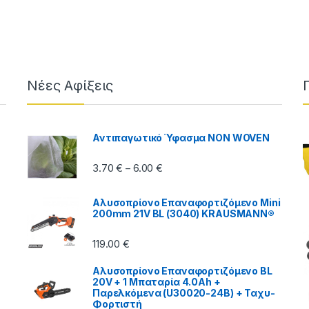
Νέες Αφίξεις
Αντιπαγωτικό Ύφασμα NON WOVEN
Price range: 3.70 € through 6.00
3.70
€
6.00
€
–
Αλυσοπρίονο Επαναφορτιζόμενο Mini
200mm 21V BL (3040) KRAUSMANN®
119.00
€
Αλυσοπρίονο Επαναφορτιζόμενο BL
20V + 1 Μπαταρία 4.0Ah +
Παρελκόμενα (U30020-24B) + Ταχυ-
Φορτιστή