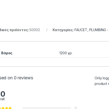
ικός προϊόντος:
50002
Κατηγορίες:
FAUCET
,
PLUMBING 
Βάρος
1200 γρ.
sed on 0 reviews
Only log
product 
.0
ough 6.00 €
rall
0