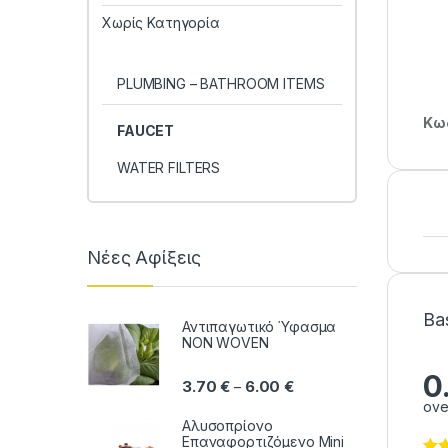
Χωρίς Κατηγορία
PLUMBING – BATHROOM ITEMS
Κωδ
FAUCET
WATER FILTERS
Νέες Αφίξεις
Ba
Αντιπαγωτικό Ύφασμα
NON WOVEN
0
Price range: 3.70 € thr
3.70
€
6.00
€
–
ove
Αλυσοπρίονο
Επαναφορτιζόμενο Mini