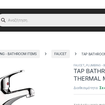
oducts search
ING - BATHROOM ITEMS
FAUCET
TAP BATHROO
FAUCET
,
PLUMBING -
TAP BATH
THERMAL 
Διαθεσιμότητα:
Σε