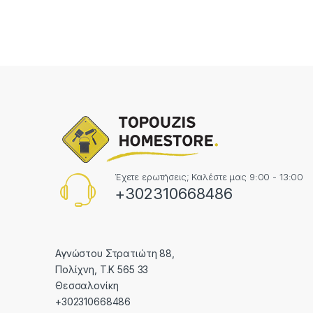
Έχετε ερωτήσεις; Καλέστε μας 9:00 - 13:00
+302310668486
Αγνώστου Στρατιώτη 88,
Πολίχνη, Τ.Κ 565 33
Θεσσαλονίκη
+302310668486