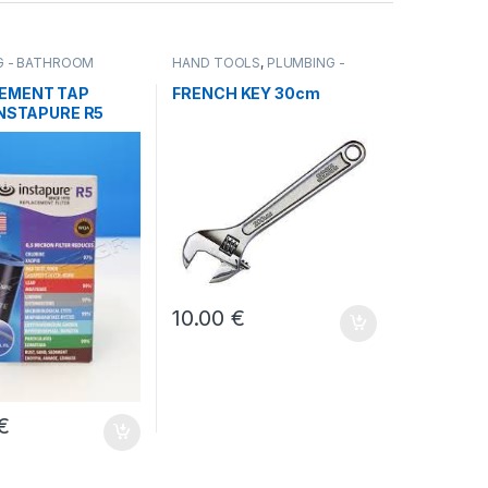
G - BATHROOM
HAND TOOLS
,
PLUMBING -
TER FILTERS
BATHROOM ITEMS
,
TOOLS
EMENT TAP
FRENCH KEY 30cm
INSTAPURE R5
πιλεγούν στη σελίδα του προϊόντος
10.00
€
€