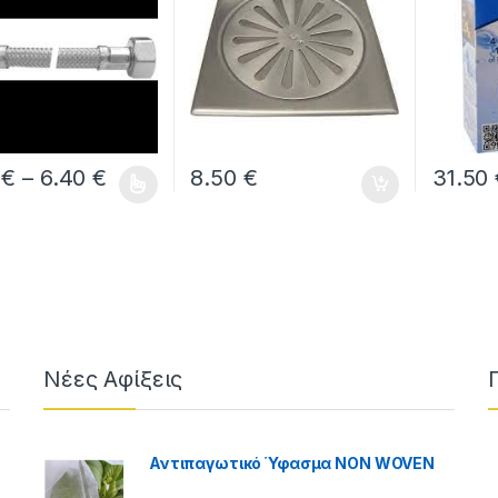
Price range: 3.00 € through 6.40 €
ough 3.50 €
0
€
–
6.40
€
8.50
€
31.50
ο προϊόν έχει πολλαπλές παραλλαγές. Οι επιλογές μπορούν να ε
Νέες Αφίξεις
Αντιπαγωτικό Ύφασμα NON WOVEN