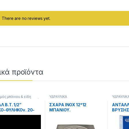
There are no reviews yet.
ough 6.00 €
ικά προϊόντα
μός μπάνιου & είδη
ΥΔΡΑΥΛΙΚΑ
ΥΔΡΑΥΛΙΚ
ς
,
ΥΔΡΑΥΛΙΚΑ
,
Υδραυλικά
ματα
 Β.Τ. 1/2”
ΣΧΑΡΑ ΙΝΟΧ 12*12
ΑΝΤΑΛΛ
Ο-ΘΥΛΗΚΟν. 20-
ΜΠΑΝΙΟΥ.
ΒΡΥΣΗΣ
-50-60-80-100cm
τεμ.