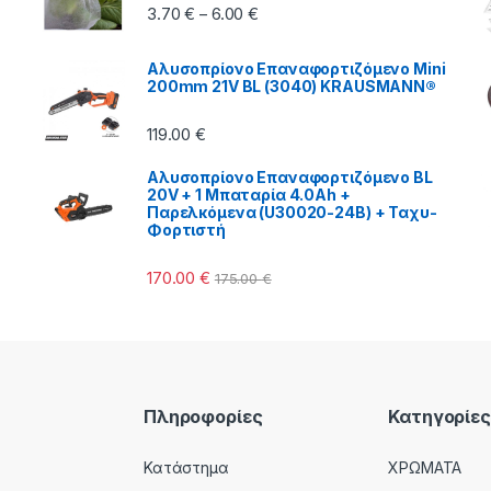
Price range: 3.70 € through 6.00
3.70
€
6.00
€
–
Αλυσοπρίονο Επαναφορτιζόμενο Mini
200mm 21V BL (3040) KRAUSMANN®
119.00
€
Αλυσοπρίονο Επαναφορτιζόμενο BL
20V + 1 Μπαταρία 4.0Ah +
Παρελκόμενα (U30020-24B) + Ταχυ-
Φορτιστή
170.00
€
175.00
€
Πληροφορίες
Κατηγορίες
Κατάστημα
ΧΡΩΜΑΤΑ