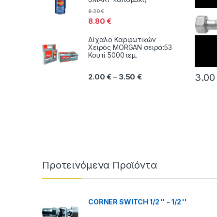
9.20
€
8.80
€
Δίχαλο Καρφωτικών
Χειρός MORGAN σειρά:53
Κουτί 5000τεμ.
Price range: 2.00 € thr
3.0
2.00
€
3.50
€
–
Αυτό τ
Brands Carousel
Προτεινόμενα Προϊόντα
CORNER SWITCH 1/2 '' - 1/2 ''