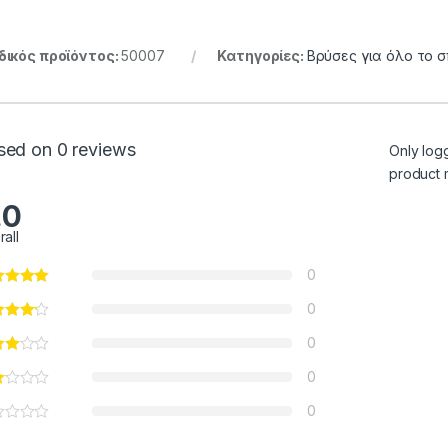
ικός προϊόντος:
50007
Κατηγορίες:
Βρύσες για όλο το σ
sed on 0 reviews
Only log
product 
.0
rall
0
0
0
0
0