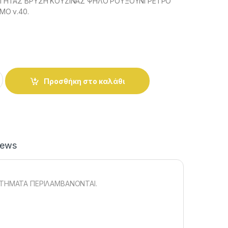
ΤΗΤΑΣ ΒΡΥΣΗ ΚΟΥΖΙΝΑΣ ΨΗΛΟ ΡΟΥΞΟΥΝΙ ΡΕΤΡΟ
Ο ν.40.
'ORION'' ΚΟΥΖΙΝΑΣ ΠΟΛΩΝΙΑΣ. quantity
Προσθήκη στο καλάθι
iews
ΤΗΜΑΤΑ ΠΕΡΙΛΑΜΒΑΝΟΝΤΑΙ.