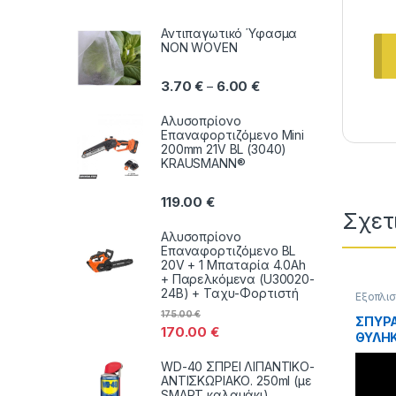
Αντιπαγωτικό Ύφασμα
NON WOVEN
Price range: 3.70 € thr
3.70
€
6.00
€
–
Αλυσοπρίονο
Επαναφορτιζόμενο Mini
200mm 21V BL (3040)
KRAUSMANN®
119.00
€
Σχετ
Αλυσοπρίονο
Επαναφορτιζόμενο BL
20V + 1 Μπαταρία 4.0Ah
+ Παρελκόμενα (U30020-
24B) + Ταχυ-Φορτιστή
Εξοπλισ
υγιεινή
175.00
€
εξαρτή
ΣΠΥΡΑΛ
170.00
€
ΘΥΛΗΚ
30-40
WD-40 ΣΠΡΕΙ ΛΙΠΑΝΤΙΚΟ-
ΑΝΤΙΣΚΩΡΙΑΚΟ. 250ml (με
SMART καλαμάκι)