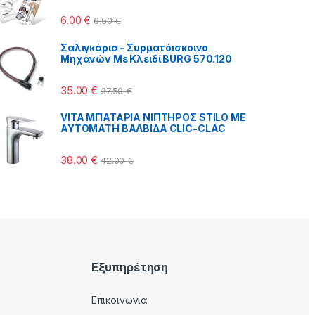
 €
6.00
€
6.50
€
Σαλιγκάρια - Συρματόισκοινο
Μηχανών Με Κλειδί BURG 570.120
35.00
€
37.50
€
VITA MΠΑΤΑΡΙΑ ΝΙΠΤΗΡΟΣ STILO ΜΕ
ΑΥΤΟΜΑΤΗ ΒΑΛΒΙΔΑ CLIC-CLAC
38.00
€
42.00
€
Εξυπηρέτηση
Επικοινωνία