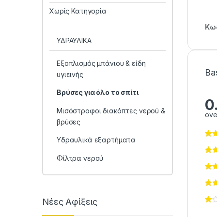
Χωρίς Κατηγορία
Κωδ
ΥΔΡΑΥΛΙΚΑ
Εξοπλισμός μπάνιου & είδη
Ba
υγιεινής
Βρύσες για όλο το σπίτι
0
Μισόστροφοι διακόπτες νερού &
ove
βρύσες
Υδραυλικά εξαρτήματα
Φίλτρα νερού
Νέες Αφίξεις