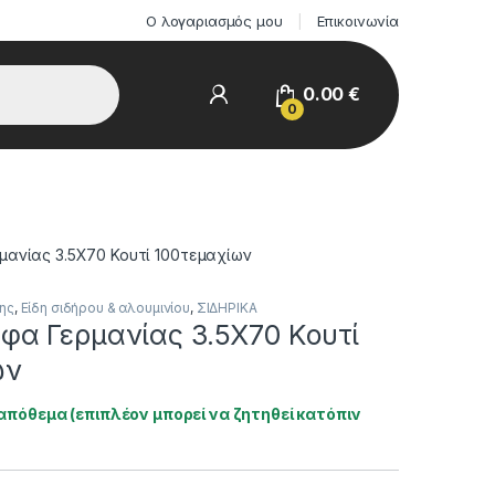
Ο λογαριασμός μου
Επικοινωνία
0.00
€
0
ανίας 3.5Χ70 Κουτί 100τεμαχίων
σης
,
Είδη σιδήρου & αλουμινίου
,
ΣΙΔΗΡΙΚΑ
φα Γερμανίας 3.5Χ70 Κουτί
ων
απόθεμα (επιπλέον μπορεί να ζητηθεί κατόπιν