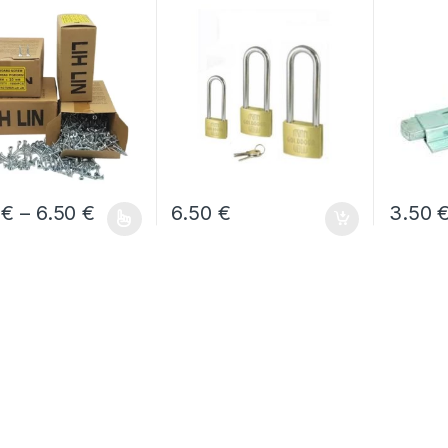
Μήκος Εώς Και
Μακρύλαιμο Νο40
 Μήκος Γαλβανιζέ
ough 6.00 €
τες LIH-LIN Σε
υσίες Των 50τεμ.
κακουλάκι.
Price range: 2.50 € through 6.50 €
0
€
–
6.50
€
6.50
€
3.50
ο προϊόν έχει πολλαπλές παραλλαγές. Οι επιλογές μπορούν να ε
Αυτό το 