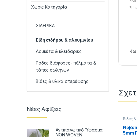
*Μή
Χωρίς Κατηγορία
*Πω
ΣΙΔΗΡΙΚΑ
Είδη σιδήρου & αλουμινίου
Κωδ
Λουκέτα & κλειδαριές
Ρόδες διάφορες- πέλματα &
τάπες σωλήνων
Βίδες & υλικά στερέωσης
Σχετ
Νέες Αφίξεις
Βίδες &
ΕΠΙΠΛΟ
& είδη
Νοβοπ
Αντιπαγωτικό Ύφασμα
ΣΙΔΗΡΙ
5mm Π
NON WOVEN