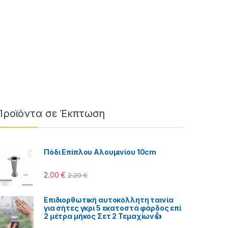
Προϊόντα σε Έκπτωση
Πόδι Επίπλου Αλουμινίου 10cm
 €
2.00
€
2.20
€
Επιδιορθωτική αυτοκόλλητη ταινία
για σήτες γκρι 5 εκατοστά φάρδος επί
2 μέτρα μήκος Σετ 2 Τεμαχίων👍