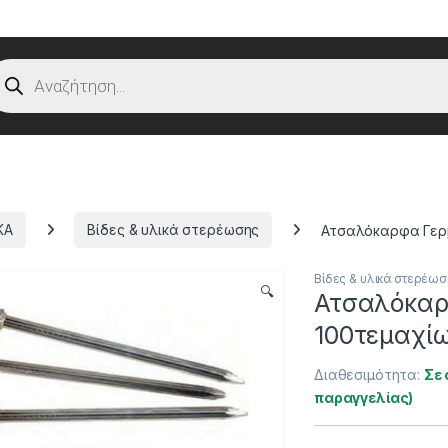
oducts search
ΚΑ
Βίδες & υλικά στερέωσης
Ατσαλόκαρφα Γερμ
Βίδες & υλικά στερέω
🔍
Ατσαλόκαρ
100τεμαχί
Διαθεσιμότητα:
Σε 
παραγγελίας)