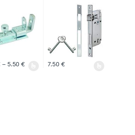
ΙΤΑΛΙΑΣ Κέντρο Ύψους
90mm , Κέντρο βάθους
45mm
Price range: 3.50 € through 5.50 €
€
–
5.50
€
7.50
€
πιλεγούν στη σελίδα του προϊόντος
προϊόν έχει πολλαπλές παραλλαγές. Οι επιλογές μπορούν να επ
Αυτό το προϊόν έχει πολλαπλές παραλλαγ