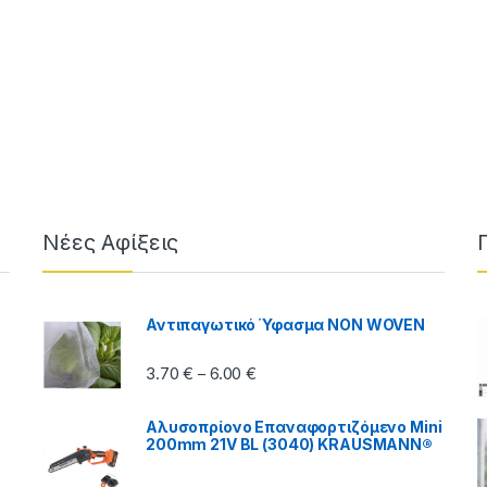
ough 3.50 €
Νέες Αφίξεις
Αντιπαγωτικό Ύφασμα NON WOVEN
Price range: 3.70 € through 6.00
3.70
€
6.00
€
–
Αλυσοπρίονο Επαναφορτιζόμενο Mini
200mm 21V BL (3040) KRAUSMANN®