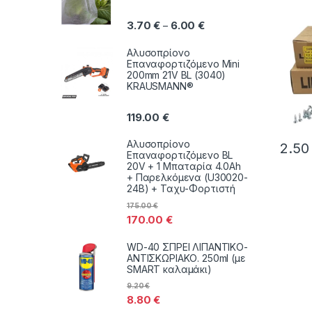
25mm 
120mm
Price range: 3.70 € thr
3.70
€
6.00
€
–
Φρεζά
Συσκε
Αλυσοπρίονο
Σε Σα
Επαναφορτιζόμενο Mini
200mm 21V BL (3040)
KRAUSMANN®
119.00
€
Αλυσοπρίονο
2.5
Επαναφορτιζόμενο BL
Αυτό τ
20V + 1 Μπαταρία 4.0Ah
+ Παρελκόμενα (U30020-
24B) + Ταχυ-Φορτιστή
175.00
€
170.00
€
WD-40 ΣΠΡΕΙ ΛΙΠΑΝΤΙΚΟ-
ΑΝΤΙΣΚΩΡΙΑΚΟ. 250ml (με
SMART καλαμάκι)
9.20
€
8.80
€