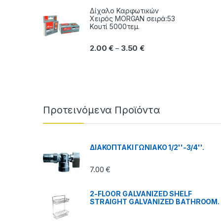
Δίχαλο Καρφωτικών
Χειρός MORGAN σειρά:53
Κουτί 5000τεμ.
Price range: 2.00 € thr
2.00
€
3.50
€
–
Brands Carousel
Προτεινόμενα Προϊόντα
ΔΙΑΚΟΠΤΑΚΙ ΓΩΝΙΑΚΟ 1/2''-3/4''.
7.00
€
2-FLOOR GALVANIZED SHELF
STRAIGHT GALVANIZED BATHROOM.