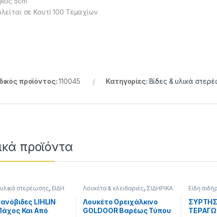
κος 5cm
λείται σε Κουτί 100 Τεμαχίων
ικός προϊόντος:
110045
Κατηγορίες:
Βίδες & υλικά στερ
ικά προϊόντα
 υλικά στερέωσης
,
ΕΙΔΗ
Λουκέτα & κλειδαριές
,
ΣΙΔΗΡΙΚΑ
Είδη σιδή
ΠΟΙΪΑΣ
,
Νοβοπανόβιδες
ΣΙΔΗΡΙΚΑ
 σύνδεσης ξύλων
,
ανόβιδες LIHLIN
Λουκέτο Ορειχάλκινο
ΣΥΡΤΗΣ
ΚΑ
άχος Και Από
GOLDOOR Βαρέως Τύπου
ΤΕΡΑΓ