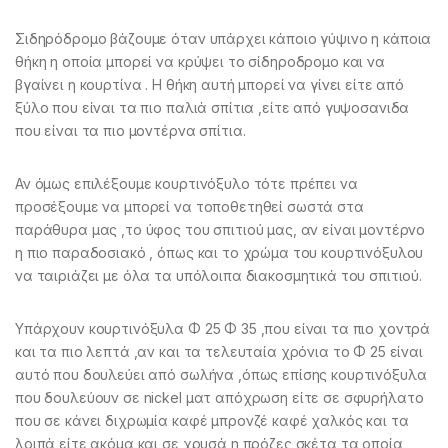
Σιδηρόδρομο βάζουμε όταν υπάρχει κάποιο γύψινο η κάποια
θήκη η οποία μπορεί να κρύψει το σίδηροδρομο και να
βγαίνει η κουρτίνα . Η θήκη αυτή μπορεί να γίνει είτε από
ξύλο που είναι τα πιο παλιά σπίτια ,είτε από γυψοσανιδα
που είναι τα πιο μοντέρνα σπίτια.
Αν όμως επιλέξουμε κουρτινόξυλο τότε πρέπει να
προσέξουμε να μπορεί να τοποθετηθεί σωστά στα
παράθυρα μας ,το ύφος του σπιτιού μας, αν είναι μοντέρνο
η πιο παραδοσιακό , όπως και το χρώμα του κουρτινόξυλου
να ταιριάζει με όλα τα υπόλοιπα διακοσμητικά του σπιτιού.
Υπάρχουν κουρτινόξυλα Φ 25 Φ 35 ,που είναι τα πιο χοντρά
και τα πιο λεπτά ,αν και τα τελευταία χρόνια το Φ 25 είναι
αυτό που δουλεύει από σωλήνα ,όπως επίσης κουρτινόξυλα
που δουλεύουν σε nickel ματ απόχρωση είτε σε σφυρήλατο
που σε κάνει διχρωμία καφέ μπρονζέ καφέ χαλκός και τα
λοιπά είτε ακόμα και σε χρυσά η πρόζες σκέτα τα οποία