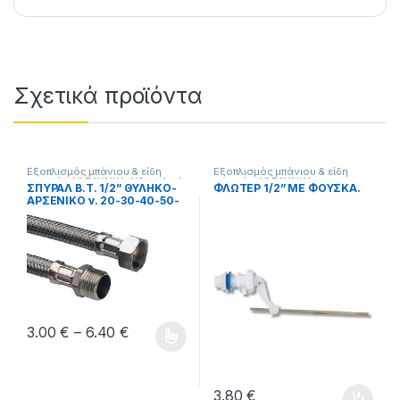
Σχετικά προϊόντα
Εξοπλισμός μπάνιου & είδη
Εξοπλισμός μπάνιου & είδη
υγιεινής
,
ΥΔΡΑΥΛΙΚΑ
,
Υδραυλικά
υγιεινής
,
ΥΔΡΑΥΛΙΚΑ
ΣΠΥΡΑΛ Β.Τ. 1/2” ΘΥΛΗΚΟ-
ΦΛΩΤΕΡ 1/2” ΜΕ ΦΟΥΣΚΑ.
εξαρτήματα
ΑΡΣΕΝΙΚΟ ν. 20-30-40-50-
60-80-100cm
Price range: 3.00 € through 6.40 €
3.00
€
–
6.40
€
Αυτό το προϊόν έχει πολλαπλές παραλλαγές. Οι επιλογές μ
3.80
€